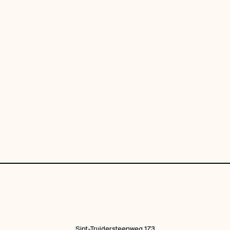
Sint-Truidersteenweg 173