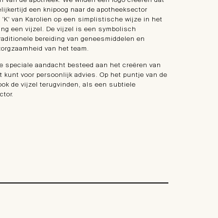
n van de apotheek. We wilden een logo creëren dat
lijkertijd een knipoog naar de apotheeksector
'K' van Karolien op een simplistische wijze in het
ing een vijzel. De vijzel is een symbolisch
traditionele bereiding van geneesmiddelen en
 zorgzaamheid van het team.
 speciale aandacht besteed aan het creëren van
 kunt voor persoonlijk advies. Op het puntje van de
 ook de vijzel terugvinden, als een subtiele
ctor.